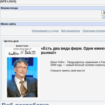
[
SITE LOGO
]
Форма входа
В
Ст
Меню сайта
Информация о студии
Веб-разработка
Поисковая оптими
Цитата дня:
«Есть два вида фирм. Одни имеют
рынка!»
(Билл Гейтс - Председатель правления и Гла
2009 году — самый богатый человек планеты
Спешите занять своё место!